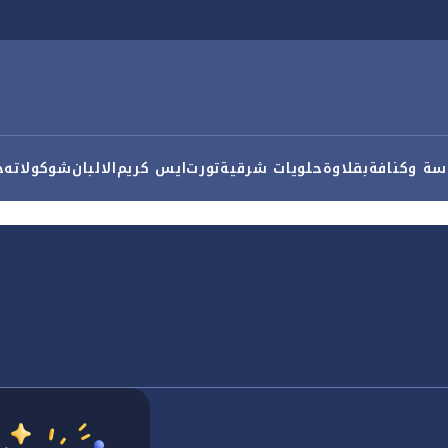
سة وكنافة
بقلاوة
حلويات شرقية
تورت
ايس كريم
الالبان
شوكولاته
ح