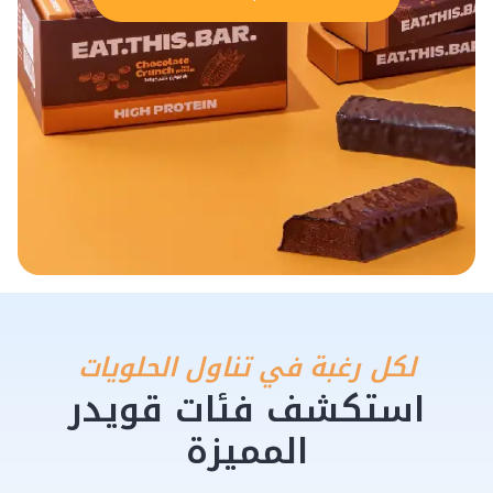
لكل رغبة في تناول الحلويات
استكشف فئات قويدر
المميزة